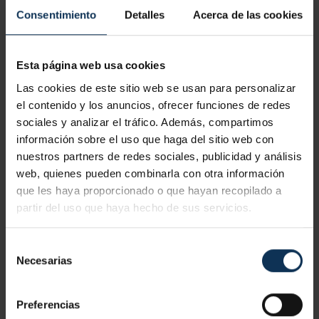
(Madrid)
Consentimiento
Detalles
Acerca de las cookies
FINALIDAD DE LA PÁGINA WEB.
Esta página web usa cookies
Las cookies de este sitio web se usan para personalizar
Llevar a cabo todas las gestiones relacionadas con la
el contenido y los anuncios, ofrecer funciones de redes
elaboración de presupuestos, contratación y prestación de
sociales y analizar el tráfico. Además, compartimos
servicios de
DOSBI CONSULTING SL
y la coordinación de
información sobre el uso que haga del sitio web con
nuestros partners de redes sociales, publicidad y análisis
formación con
CESA PREVENCIÓN SL
, a la empresa a la
web, quienes pueden combinarla con otra información
que pertenece o en su caso al interesado que lo solicite.
que les haya proporcionado o que hayan recopilado a
Así como atender y contestar las comunicaciones
partir del uso que haya hecho de sus servicios.
recibidas y el mantenimiento de históricos de relaciones
comerciales, como servicio de consultoría y formación.
Selección
Necesarias
de
consentimiento
LEGISLACIÓN.
Preferencias