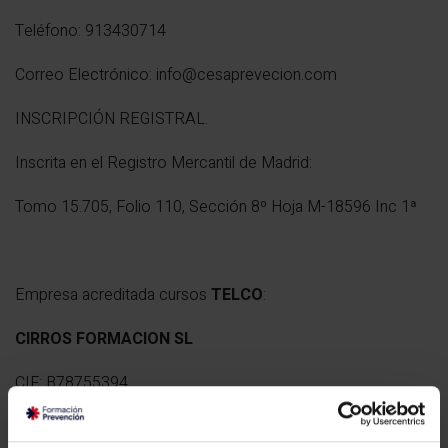
Teléfono: 913430714
Correo Electrónico: info@cesaprevecion.com
INSCRIPCIÓN REGISTRAL.
Inscrita en el Registro Mercantil de Madrid:
Tomo 15.705, Folio 110, Sección 8º Hoja M-18596 Inc 1ª
Empresa acreditada cursos
TELCO
:
CIRROS FORMACION SL
CIF: B78755394
Dirección: CALLE DEL ACERO 724, 28341 Valdemoro