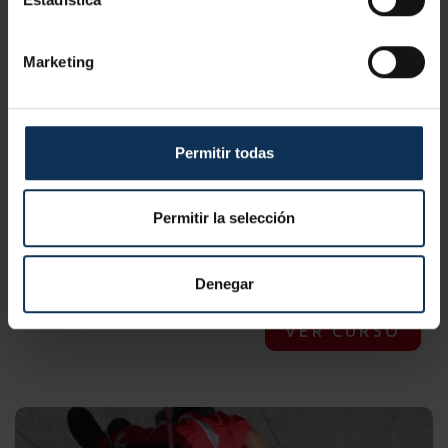
Marketing
Permitir todas
CURSO TRABAJOS EN ALTURAS TELCO 2
Permitir la selección
Certificación:
Telco, Reciclaje Telco
Horas:
16 horas, 7 horas
Precio:
desde 360 €
Denegar
VER CURSO