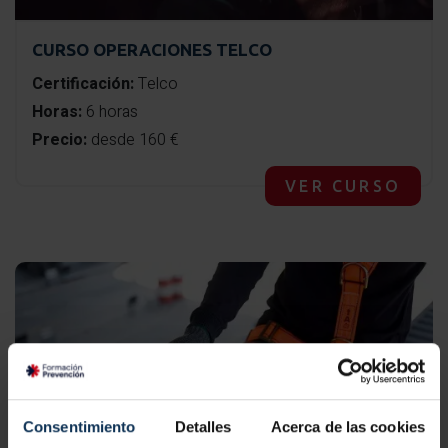
CURSO OPERACIONES TELCO
Certificación:
Telco
Horas:
6 horas
Precio:
desde 160 €
VER CURSO
Consentimiento
Detalles
Acerca de las cookies