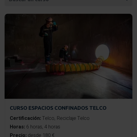
CURSO ESPACIOS CONFINADOS TELCO
Certificación:
Telco, Reciclaje Telco
Horas:
6 horas, 4 horas
Precio:
desde 180 €