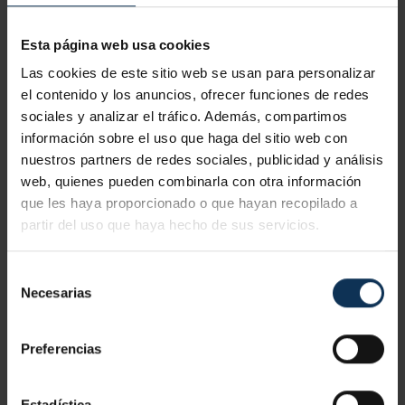
Esta página web usa cookies
Las cookies de este sitio web se usan para personalizar
el contenido y los anuncios, ofrecer funciones de redes
CURSO TRABAJOS EN ALTURAS TELCO 1
sociales y analizar el tráfico. Además, compartimos
información sobre el uso que haga del sitio web con
Certificación:
Telco, Reciclaje Telco
nuestros partners de redes sociales, publicidad y análisis
Horas:
6 horas, 4 horas
web, quienes pueden combinarla con otra información
Precio:
desde 180 €
que les haya proporcionado o que hayan recopilado a
partir del uso que haya hecho de sus servicios.
VER CURSO
Selección
Necesarias
de
consentimiento
Preferencias
Estadística