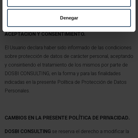
info@dosbiconsulting.com
Denegar
ACEPTACIÓN Y CONSENTIMIENTO.
El Usuario declara haber sido informado de las condiciones
sobre protección de datos de carácter personal, aceptando
y consintiendo el tratamiento de los mismos por parte de
DOSBI CONSULTING, en la forma y para las finalidades
indicadas en la presente Política de Protección de Datos
Personales.
CAMBIOS EN LA PRESENTE POLÍTICA DE PRIVACIDAD.
DOSBI CONSULTING
se reserva el derecho a modificar la