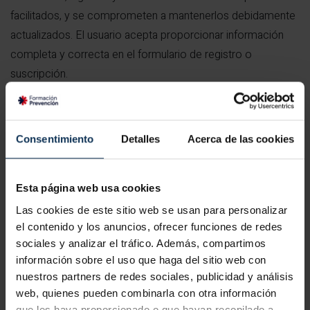
facilitados, y se comprometen a mantenerlos debidamente
actualizados. El usuario acepta proporcionar información
completa y correcta en el formulario de registro o
suscripción.
DOSBI CONSULTING
no responde de la veracidad de las
informaciones que no sean de elaboración propia y de las
Consentimiento
Detalles
Acerca de las cookies
que se indique otra fuente, por lo que tampoco asume
responsabilidad alguna en cuanto a hipotéticos perjuicios
que pudieran originarse por el uso de dicha información. Se
Esta página web usa cookies
exonera a
DOSBI CONSULTING
de responsabilidad ante
Las cookies de este sitio web se usan para personalizar
cualquier daño o perjuicio que pudiera sufrir el Usuario
el contenido y los anuncios, ofrecer funciones de redes
como consecuencia de errores, defectos u omisiones, en
sociales y analizar el tráfico. Además, compartimos
la información facilitada por
DOSBI CONSULTING
siempre
información sobre el uso que haga del sitio web con
nuestros partners de redes sociales, publicidad y análisis
que proceda de fuentes ajenas a
DOSBI CONSULTING
.
web, quienes pueden combinarla con otra información
que les haya proporcionado o que hayan recopilado a