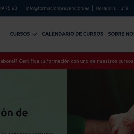
49 75 90
|
info@formacionprevencion.es
|
Horario: L - J: 8 - 
CURSOS
CALENDARIO DE CURSOS
SOBRE N
aboral? Certifica tu formación con uno de nuestros cursos
ión de