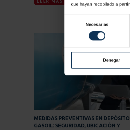
LEER MÁS
que hayan recopilado a parti
Selección
Necesarias
de
consentimiento
Denegar
MEDIDAS PREVENTIVAS EN DEPÓSITO
GASOIL: SEGURIDAD, UBICACIÓN Y