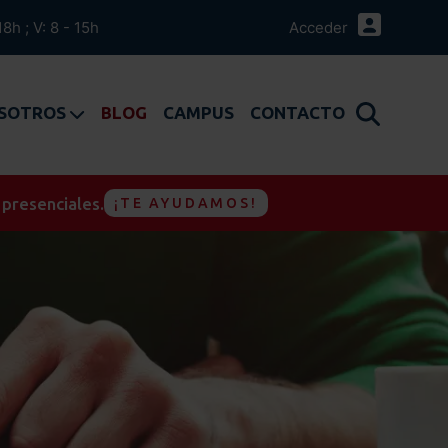
18h ; V: 8 - 15h
Acceder
OSOTROS
BLOG
CAMPUS
CONTACTO
 presenciales.
¡TE AYUDAMOS!