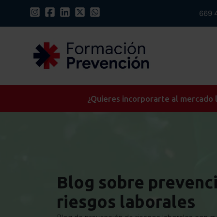
669 
¿Quieres incorporarte al mercado l
Blog sobre prevenc
riesgos laborales