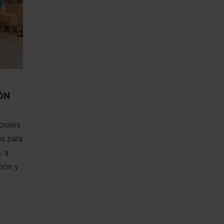
ÓN
orales
os para
, a
ción y
.