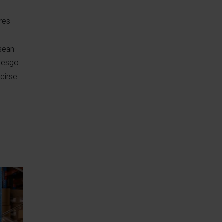
res
sean
iesgo.
cirse