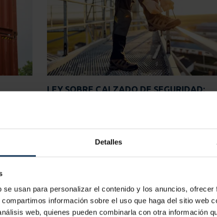
LEY SOBRE CALZADO DE SEGURIDAD:
NORMATIVA, OBLIGACIÓN Y REQUISITO
Curiosidades
bajadores
El calzado de seguridad es uno de los equipos de
Detalles
rácter
protección individual más utilizados en obras, indus
talleres, almacenes, centros logísticos y trabajos 
 empresa
mantenimiento. Sin embargo, también es uno de l
s
nvenio
más dudas genera: ¿cuándo es obliga...
b se usan para personalizar el contenido y los anuncios, ofrecer
s, compartimos información sobre el uso que haga del sitio web 
LEER MÁS
 análisis web, quienes pueden combinarla con otra información q