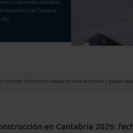
micos y nacionales aplicables,
 la provincia de Cantabria,
 año.
ede contener información basada en años anteriores y puede varia
onstrucción en Cantabria 2026: fech