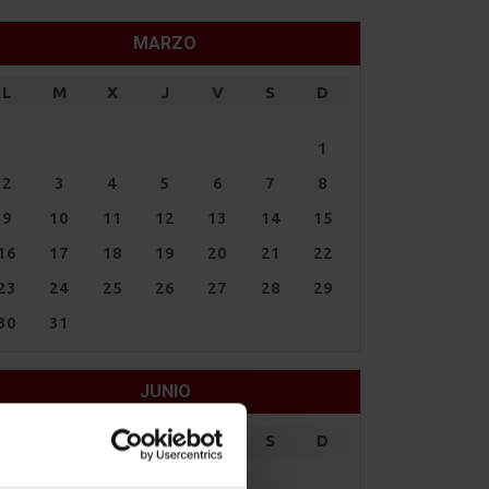
MARZO
L
M
X
J
V
S
D
1
2
3
4
5
6
7
8
9
10
11
12
13
14
15
16
17
18
19
20
21
22
23
24
25
26
27
28
29
30
31
JUNIO
L
M
X
J
V
S
D