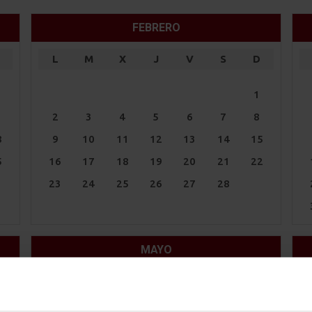
FEBRERO
L
M
X
J
V
S
D
1
1
2
3
4
5
6
7
8
8
9
10
11
12
13
14
15
5
16
17
18
19
20
21
22
23
24
25
26
27
28
MAYO
L
M
X
J
V
S
D