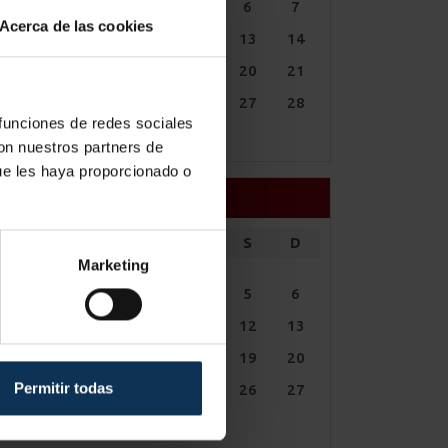
1
2
3
4
5
6
7
Acerca de las cookies
8
9
10
11
12
13
14
15
16
17
18
19
20
21
22
23
24
25
26
27
28
 funciones de redes sociales
29
30
con nuestros partners de
ue les haya proporcionado o
SEPTIEMBRE
L
M
X
J
V
S
D
Marketing
1
2
3
4
5
6
7
8
9
10
11
12
13
14
15
16
17
18
19
20
Permitir todas
21
22
23
24
25
26
27
28
29
30