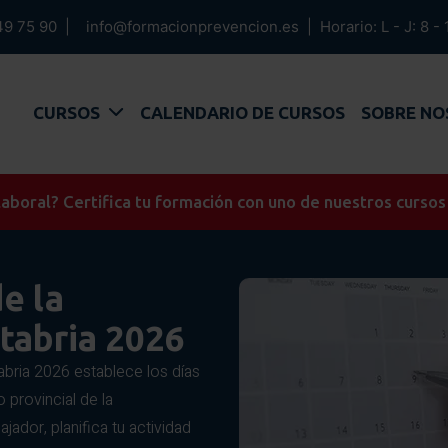
49 75 90
|
info@formacionprevencion.es
|
Horario: L - J: 8 - 
CURSOS
CALENDARIO DE CURSOS
SOBRE N
aboral? Certifica tu formación con uno de nuestros cursos
e la
tabria 2026
tabria 2026 establece los días
 provincial de la
ador, planifica tu actividad