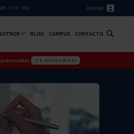
18h ; V: 8 - 15h
Acceder
OSOTROS
BLOG
CAMPUS
CONTACTO
 presenciales.
¡TE AYUDAMOS!