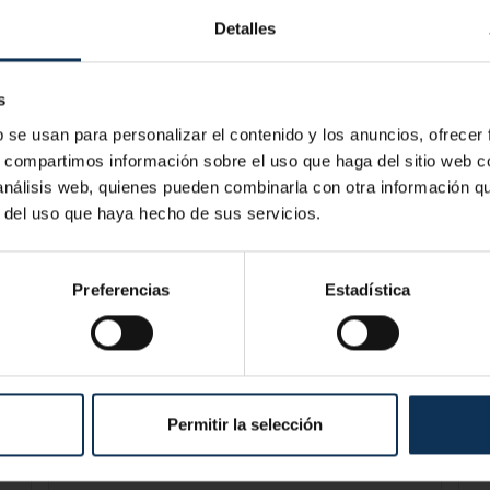
1
2
3
Detalles
2
4
5
6
7
8
9
10
9
11
12
13
14
15
16
17
s
6
18
19
20
21
22
23
24
b se usan para personalizar el contenido y los anuncios, ofrecer
25
26
27
28
29
30
31
s, compartimos información sobre el uso que haga del sitio web 
 análisis web, quienes pueden combinarla con otra información q
AGOSTO
r del uso que haya hecho de sus servicios.
L
M
X
J
V
S
D
Preferencias
Estadística
1
2
2
3
4
5
6
7
8
9
9
10
11
12
13
14
15
16
Permitir la selección
6
17
18
19
20
21
22
23
24
25
26
27
28
29
30