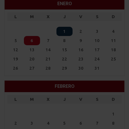
ENERO
L
M
X
J
V
S
D
1
2
3
4
5
6
7
8
9
10
11
12
13
14
15
16
17
18
19
20
21
22
23
24
25
26
27
28
29
30
31
FEBRERO
L
M
X
J
V
S
D
1
2
3
4
5
6
7
8