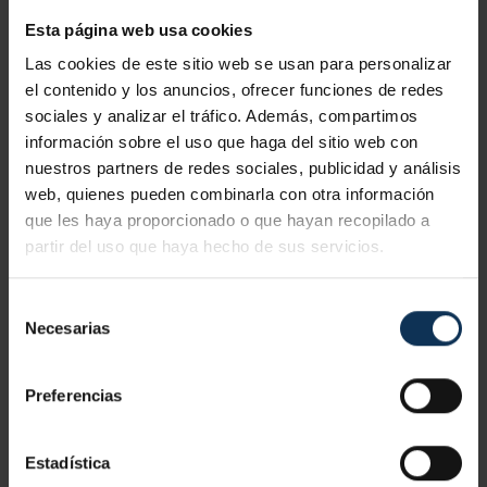
L
M
X
J
V
S
D
Esta página web usa cookies
Las cookies de este sitio web se usan para personalizar
1
2
3
4
5
el contenido y los anuncios, ofrecer funciones de redes
6
7
8
9
10
11
12
sociales y analizar el tráfico. Además, compartimos
información sobre el uso que haga del sitio web con
13
14
15
16
17
18
19
nuestros partners de redes sociales, publicidad y análisis
20
21
22
23
24
25
26
web, quienes pueden combinarla con otra información
27
28
29
30
31
que les haya proporcionado o que hayan recopilado a
partir del uso que haya hecho de sus servicios.
AGOSTO
Selección
Necesarias
de
L
M
X
J
V
S
D
consentimiento
1
2
Preferencias
3
4
5
6
7
8
9
10
11
12
13
14
15
16
Estadística