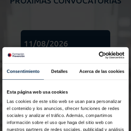
PRÓXIMAS CONVOCATORIAS
11/08/2026
1
Nº de horas:
8 horas
Nº
Certificación:
Norma UNE
Ce
Consentimiento
Detalles
Acerca de las cookies
Modalidad:
Presencial
Mo
Esta página web usa cookies
Las cookies de este sitio web se usan para personalizar
el contenido y los anuncios, ofrecer funciones de redes
sociales y analizar el tráfico. Además, compartimos
información sobre el uso que haga del sitio web con
nuestros partners de redes sociales, publicidad y análisis