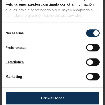
web, quienes pueden combinarla con otra información
que les haya proporcionado o que hayan recopilado a
partir del uso que haya hecho de sus servicios.
Selección
Contenido del curso Carretillas
Necesarias
de
Elevadoras UNE 58451Categoría
consentimiento
2 - 8 horas
Preferencias
Estadística
1. Presentación
Marketing
Presentación de la empresa.
Introducción a la formación.
2. Legislativo
Permitir todas
Legislación.