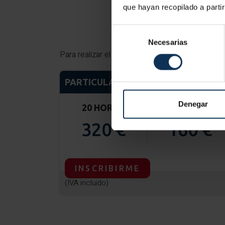
que hayan recopilado a parti
Selección
Necesarias
de
Para realizar el curso específico de 6 horas, 
consentimiento
PARTICULARES
Denegar
20 HORAS
6 HORAS
320 €
160 €
INSCRIBIRME
(IVA incluido)