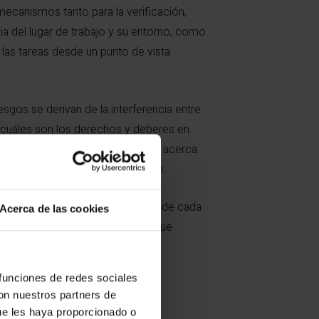
 mecanismos tanto para la verificación,
ncia del lugar de trabajo y su entorno, como
e las tareas desde un punto de vista
iesgos se derivan de la interferencia entre
 cuáles son los derechos y deberes en
í como también adquirir nociones acerca
neral y específico de aplicación.
 de la participación e implicación de cada
Acerca de las cookies
ción de la prevención en la obra que
 funciones de redes sociales
con nuestros partners de
ue les haya proporcionado o