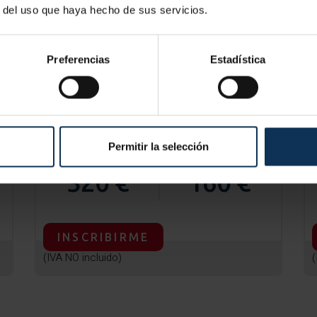
r del uso que haya hecho de sus servicios.
Nuestras tarifas
Preferencias
Estadística
es obligatorio haber cursado previamente una acción formativa c
EMPRESAS Y AUTÓNOMOS
Permitir la selección
20 HORAS
6 HORAS
320 €
160 €
INSCRIBIRME
(IVA NO incluido)
(