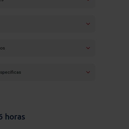
 y específico.
nción de riesgos laborales.
ón, consulta y propuestas.
es.
y legal. Conceptos generales,
jos
ales de consulta.
 tejas, piezas de pizarra, chapas o paneles de
específicas
eras, placas de material sintético, etc.
s.
y sujeción.
el puesto.
os de trabajo y herramientas: riesgos y medidas
6 horas
cargas.