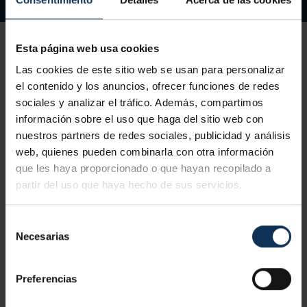
Esta página web usa cookies
Las cookies de este sitio web se usan para personalizar
el contenido y los anuncios, ofrecer funciones de redes
sociales y analizar el tráfico. Además, compartimos
Contenido del curso Operador
información sobre el uso que haga del sitio web con
de Retrocargadoras - 8 horas
nuestros partners de redes sociales, publicidad y análisis
web, quienes pueden combinarla con otra información
que les haya proporcionado o que hayan recopilado a
partir del uso que haya hecho de sus servicios.
1. Parte teórica
Selección
Introducción a la formación.
Necesarias
de
Módulo legislativo.
consentimiento
2. Parte práctica
Legislación.
Preferencias
Fase grupal:
Derechos y obligaciones de los trabajadores y
Revisión de la documentación de las