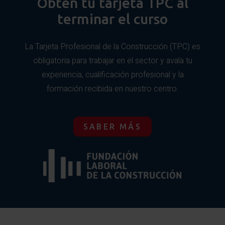
Obtén tu tarjeta TPC al
Manipulación manual de cargas.
Equipos de trabajo más comunes.
terminar el curso
Entibaciones y sistemas de sostenimiento.
La Tarjeta Profesional de la Construcción (TPC) es
Medios de protección colectiva (colocación, usos,
obligaciones y mantenimiento).
obligatoria para trabajar en el sector y avala tu
experiencia, cualificación profesional y la
Equipos de protección individual (colocación, usos,
formación recibida en nuestro centro.
obligaciones y mantenimiento).
Materiales y productos (etiquetado, fichas de datos
de seguridad, etc.).
SABER MÁS
Características y comportamiento del terreno,
espacios confinados, servicios afectados,
construcciones colindantes, etc.