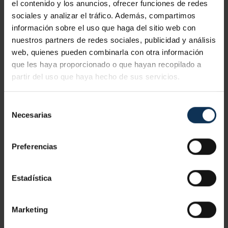
el contenido y los anuncios, ofrecer funciones de redes
saneamiento y pocería - 20
sociales y analizar el tráfico. Además, compartimos
información sobre el uso que haga del sitio web con
horas
nuestros partners de redes sociales, publicidad y análisis
web, quienes pueden combinarla con otra información
que les haya proporcionado o que hayan recopilado a
partir del uso que haya hecho de sus servicios.
1. Técnicas preventivas
Medios de protección colectiva.
Selección
Necesarias
de
Equipos de protección individual.
2. Medios auxiliares, equipos y herramientas
consentimiento
empleados habitualmente en las obras de
Señalización.
Preferencias
construcción
Medios auxiliares, equipos y herramientas empleados
Estadística
habitualmente en las obras de construcción.
3. Verificación, identificación y vigilancia del lugar
Marketing
del trabajo y su entorno