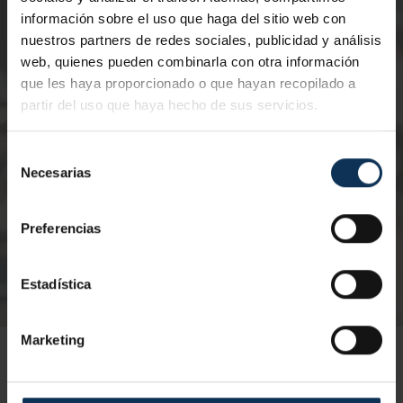
información sobre el uso que haga del sitio web con
nuestros partners de redes sociales, publicidad y análisis
03/09/2026
1
web, quienes pueden combinarla con otra información
que les haya proporcionado o que hayan recopilado a
Nº de horas:
8 horas
Nº
partir del uso que haya hecho de sus servicios.
Certificación:
Telco
Ce
Modalidad:
Presencial
Mo
Selección
Necesarias
de
consentimiento
Preferencias
Estadística
Marketing