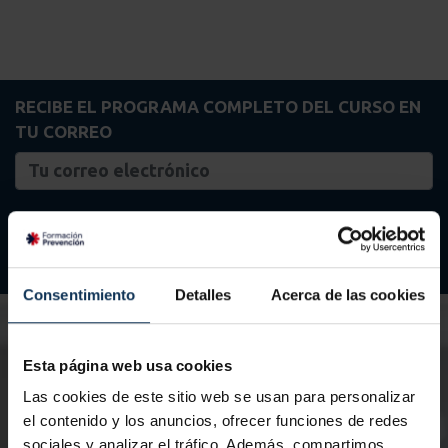
RECIBE EL PROGRAMA COMPLETO DEL CURSO EN
TU CORREO
ENVIAR
Consentimiento
Detalles
Acerca de las cookies
PRÓXIMAS CONVOCATORIAS
Esta página web usa cookies
Las cookies de este sitio web se usan para personalizar
el contenido y los anuncios, ofrecer funciones de redes
sociales y analizar el tráfico. Además, compartimos