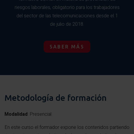
riesgos laborales, obligatorio para los trabajadores
Realización de rescate y utilización de EPI sobre un
elemento de amarre
del sector de las telecomunicaciones desde el 1
de julio de 2018.
doble con absorbedor.
Utilización de la cuerda guía.
SABER MÁS
Evaluación tras la práctica.
Metodología de formación
Modalidad
: Presencial
En este curso el formador expone los contenidos partiendo