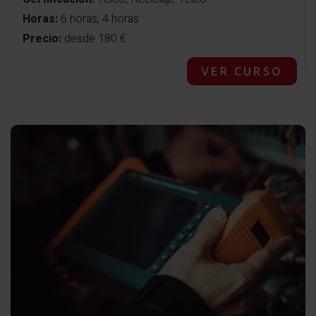
Horas:
6 horas, 4 horas
Precio:
desde 180 €
VER CURSO