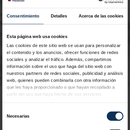
Nº de horas:
6 horas
Nº
Consentimiento
Detalles
Acerca de las cookies
Certificación:
Telco
Ce
Modalidad:
Presencial
Mo
Esta página web usa cookies
Las cookies de este sitio web se usan para personalizar
el contenido y los anuncios, ofrecer funciones de redes
sociales y analizar el tráfico. Además, compartimos
información sobre el uso que haga del sitio web con
nuestros partners de redes sociales, publicidad y análisis
web, quienes pueden combinarla con otra información
que les haya proporcionado o que hayan recopilado a
partir del uso que haya hecho de sus servicios.
Selección
Necesarias
de
consentimiento
TELCO
RECICLAJE TELCO