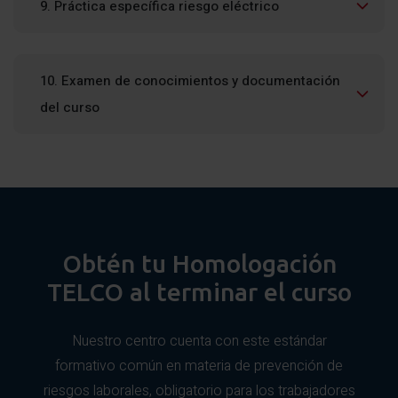
9. Práctica específica riesgo eléctrico
Metodologías de trabajo para el control de ambos
Protocolo de actuación en caso de accidente.
riesgos.
Supresión y reposición de la tensión en B.T. en
protocolo pas.
condiciones seguras.
10. Examen de conocimientos y documentación
Metodología para liberar un atrapado por la corriente
Mediciones sobre instalaciones eléctricas BT en
eléctrica.
del curso
condiciones seguras.
Realización de la prueba escrita de asimilación de
Verificación de ausencia de tensión en equipos de
contenidos y firma de documentación.
telecomunicación y en proximidad de equipos e
instalaciones en tensión.
Identificación de situaciones de trabajos en
proximidad.
Obtén tu Homologación
TELCO al terminar el curso
Nuestro centro cuenta con este estándar
formativo común en materia de prevención de
riesgos laborales, obligatorio para los trabajadores