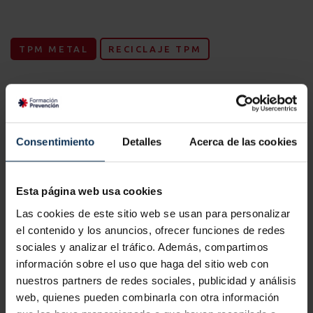
TPM METAL
RECICLAJE TPM
Contenido del curso C.3 -
Trabajos de forja - 20 horas
Consentimiento
Detalles
Acerca de las cookies
1. Verificación, identificación y vigilancia del lugar
Esta página web usa cookies
de trabajo y su entorno
Las cookies de este sitio web se usan para personalizar
Riesgos y medidas preventivas.
el contenido y los anuncios, ofrecer funciones de redes
sociales y analizar el tráfico. Además, compartimos
Conocimiento del entorno del lugar de trabajo.
2. Interferencias entre actividades
información sobre el uso que haga del sitio web con
Planificación de las tareas desde un punto de vista
nuestros partners de redes sociales, publicidad y análisis
Actividades simultáneas o sucesivas.
preventivo.
web, quienes pueden combinarla con otra información