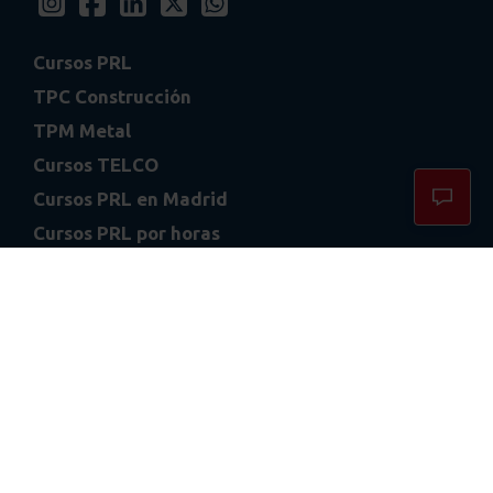
Cursos PRL
TPC Construcción
TPM Metal
Cursos TELCO
Cursos PRL en Madrid
Cursos PRL por horas
Contacto
FAQS
Calle San Ciriaco 14, Madrid 28032 España
/
Dpto. administración: 650 54 91 88
Dpto. comercial: 669 49 75 90
info@formacionprevencion.es