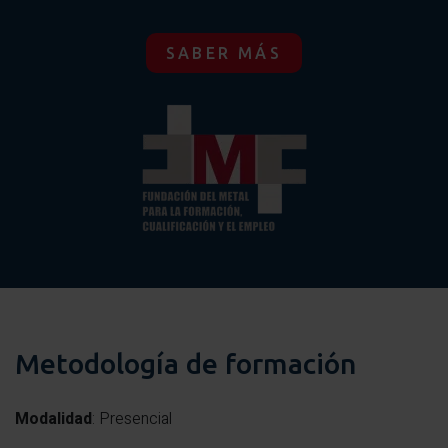
obligaciones y mantenimiento).
Protecciones individuales (colocación, usos y
SABER MÁS
obligaciones y mantenimiento).
Metodología de formación
Modalidad
: Presencial