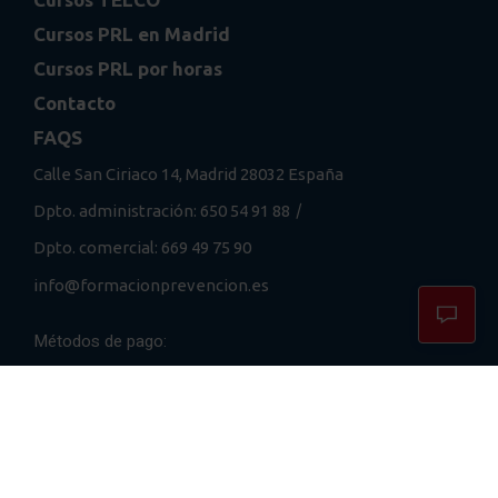
Cursos PRL en Madrid
Cursos PRL por horas
Contacto
FAQS
Calle San Ciriaco 14, Madrid 28032 España
/
Dpto. administración: 650 54 91 88
Dpto. comercial: 669 49 75 90
info@formacionprevencion.es
Métodos de pago: