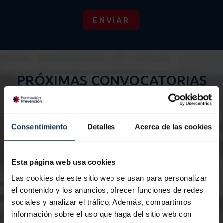
ENVIAR
PRÓXIMAS CONVOCATORIAS
Consentimiento
Detalles
Acerca de las cookies
26/08/2026
0
Esta página web usa cookies
Nº de horas:
8 horas
Nº
Las cookies de este sitio web se usan para personalizar
Certificación:
Servicio de Prevención
Ce
el contenido y los anuncios, ofrecer funciones de redes
sociales y analizar el tráfico. Además, compartimos
(SPA)
(S
información sobre el uso que haga del sitio web con
Modalidad:
Presencial
Mo