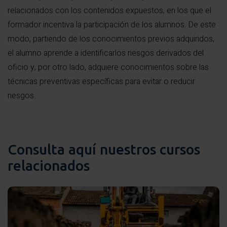
Uso de medios auxiliares en emplazamientos
795-C.
relacionados con los contenidos expuestos, en los que el
especiales.Plataformas elevadoras móviles de
formador incentiva la participación de los alumnos. De este
personal.
Técnica de fraccionamiento con montaje de línea de
modo, partiendo de los conocimientos previos adquiridos,
vida desembragable..
Condiciones meteorológicas adversas.
el alumno aprende a identificarlos riesgos derivados del
Montaje de una línea de vida provisional horizontal, EN
oficio y, por otro lado, adquiere conocimientos sobre las
795 – B.
técnicas preventivas específicas para evitar o reducir
Ascenso y descenso de cargas: utilización de
riesgos.
polipasto y cambio de dirección con descensor
EN12841.
Ascenso y descenso a andamio.
Consulta aquí nuestros cursos
Realización de nudos: de ocho, de ballestrinque,
relacionados
mariposa, prusik, siete, ocho de doble seno
Transferencia de peso en caso de suspensión
prolongada en el arnés.
Demostración de uso de un sistema de rescate