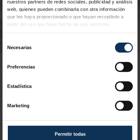
nuestros partners de redes sociales, publicidad y análisis
web, quienes pueden combinarla con otra información
que les haya proporcionado o que hayan recopilado a
partir del uso que haya hecho de sus servicios.
Selección
Necesarias
de
consentimiento
Preferencias
Estadística
Contenido del curso Trabajos en
Alturas Teórico-Práctico - 8
Marketing
horas
Permitir todas