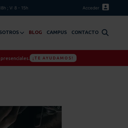
18h ; V: 8 - 15h
Acceder
OSOTROS
BLOG
CAMPUS
CONTACTO
 presenciales.
¡TE AYUDAMOS!