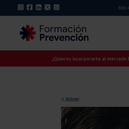
669 
¿Quieres incorporarte al mercado l
< Volver