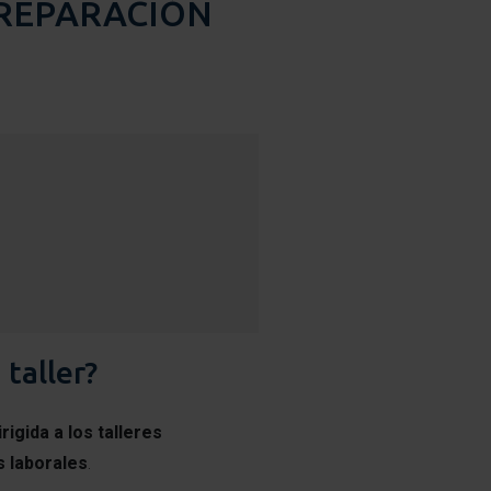
 REPARACIÓN
 taller?
igida a los talleres
 laborales
.