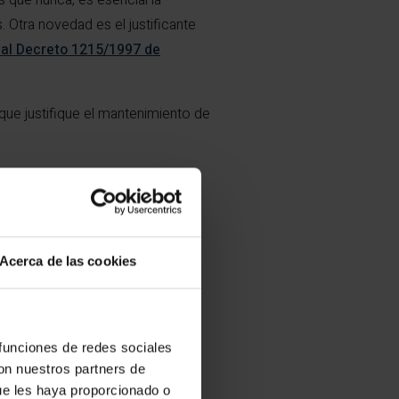
que nunca, es esencial la
 Otra novedad es el justificante
al Decreto 1215/1997 de
 que justifique el mantenimiento de
, en nuestra formación
PRL
articipantes del curso obtengan
Acerca de las cookies
 funciones de redes sociales
con nuestros partners de
ue les haya proporcionado o