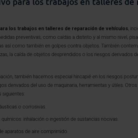
o para los trabajos en talleres de
ra los trabajos en talleres de reparación de vehículos
, inc
didas preventivas, como caídas a distinto y al mismo nivel, pis
zas así como también en golpes contra objetos. También conte
ezas, la caída de objetos desprendidos o los riesgos derivados d
mación, también hacemos especial hincapié en los riesgos postur
sgos derivados del uso de maquinaria, herramientas y útiles. Otro
 siguientes:
usticas o corrosivas.
químicos: inhalación o ingestión de sustancias nocivas.
de aparatos de aire comprimido.