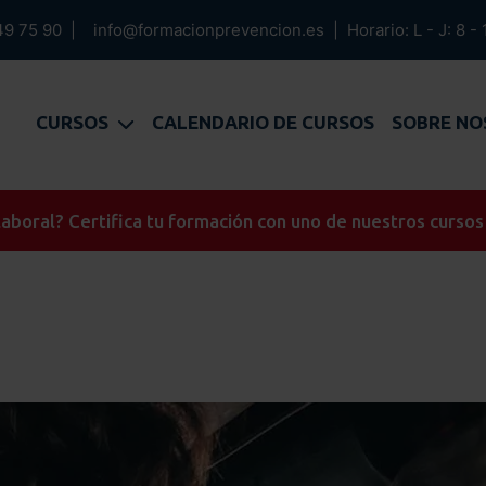
49 75 90
|
info@formacionprevencion.es
|
Horario: L - J: 8 - 
CURSOS
CALENDARIO DE CURSOS
SOBRE N
aboral? Certifica tu formación con uno de nuestros cursos