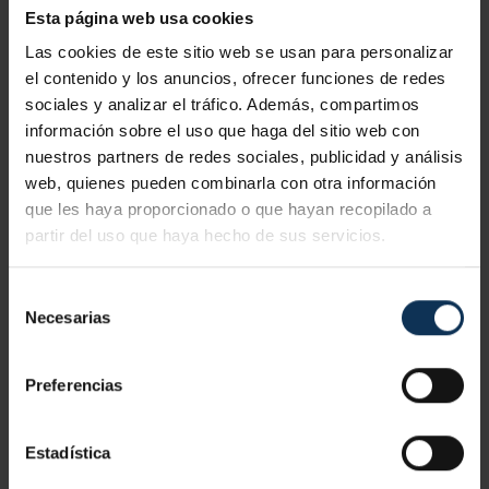
Se puede definir la ergonomía, dentro de la materia de la
Esta página web usa cookies
prevención de riesgos laborales,
como la ciencia que
Las cookies de este sitio web se usan para personalizar
busca adaptarse de manera integral al hombre en el
el contenido y los anuncios, ofrecer funciones de redes
lugar de trabajo
.
sociales y analizar el tráfico. Además, compartimos
información sobre el uso que haga del sitio web con
Los principales riesgos que se pueden encontrar son las
nuestros partners de redes sociales, publicidad y análisis
posturas inadecuadas, el levantamiento de cargas pesadas
web, quienes pueden combinarla con otra información
o los movimientos repetitivos.
que les haya proporcionado o que hayan recopilado a
partir del uso que haya hecho de sus servicios.
Aunque puedan parecer riesgos laborales más inofensivos
que los mencionados con anterioridad, ofrece
cifras
Selección
bastante altas en lo que respecta a bajas laborales
.
Necesarias
de
consentimiento
Algunas recomendaciones para evitar padecer estas
Preferencias
molestias sería estirar los músculos y articulaciones para
evitar futuras lesiones, estar en movimiento cada cierto
Estadística
tiempo para que el cuerpo se relaje y, dentro de lo posible,
mantener siempre una postura correcta al ejercer cualquier