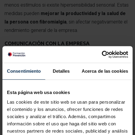
menos estímulos si existe hipersensibilidad sensorial. Estas
medidas pueden
mejorar la productividad y la salud de
la persona con fibromialgia
, sin afectar negativamente el
rendimiento general de la empresa.
COMUNICACIÓN CON LA EMPRESA
Una comunicación abierta y empática con la empresa es
clave. Informar al departamento de recursos humanos y al
servicio de prevención de riesgos laborales facilita la
Consentimiento
Detalles
Acerca de las cookies
implementación de medidas adecuadas. Explicar con
claridad las limitaciones y necesidades permite construir un
Esta página web usa cookies
entorno laboral más comprensivo
, en el que se respete
Las cookies de este sitio web se usan para personalizar
el derecho a trabajar en condiciones dignas y adaptadas.
el contenido y los anuncios, ofrecer funciones de redes
Fibromialgia e incapacidad
sociales y analizar el tráfico. Además, compartimos
información sobre el uso que haga del sitio web con
laboral
nuestros partners de redes sociales, publicidad y análisis