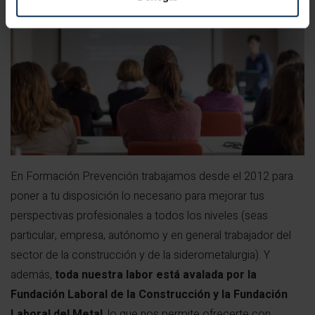
En Formación Prevención trabajamos desde el 2012 para
poner a tu disposición lo necesario para mejorar tus
perspectivas profesionales a todos los niveles (seas
particular, empresa, autónomo y en general trabajador del
sector de la construcción y de la siderometalurgia). Y
además,
toda nuestra labor está avalada por la
Fundación Laboral de la Construcción y la Fundación
Laboral del Metal
, lo que nos permite ofrecerte con