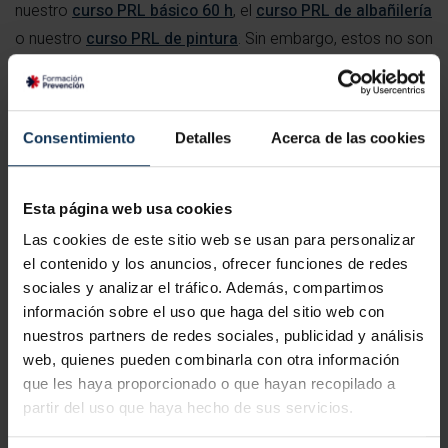
nuestro
curso PRL básico 60 h
, el
curso PRL de albañilería
o nuestro
curso PRL de pintura
. Sin embargo, estos no son
los únicos. Nuestra oferta es amplísima y tenemos
convocatorias abiertas todas las semanas.
Una vez terminas el curso de formación,
nosotros te
Consentimiento
Detalles
Acerca de las cookies
orientamos en todo el proceso para tramitar la
acreditación oficial obligatoria
para trabajar. A posteriori,
Esta página web usa cookies
si necesitas encontrar un empleo, la Fundación Laboral de la
Las cookies de este sitio web se usan para personalizar
Construcción opera también como una agencia de
el contenido y los anuncios, ofrecer funciones de redes
colocación de profesionales. Es decir, pone a disposición
sociales y analizar el tráfico. Además, compartimos
tanto de profesionales formados en la materia como
información sobre el uso que haga del sitio web con
empresas un portal online para facilitar la búsqueda de
nuestros partners de redes sociales, publicidad y análisis
web, quienes pueden combinarla con otra información
empleo. Nosotros compartimos en muchas ocasiones
que les haya proporcionado o que hayan recopilado a
dichas ofertas
en nuestro Twitter
, ¡síguenos y permanece
partir del uso que haya hecho de sus servicios.
atento!