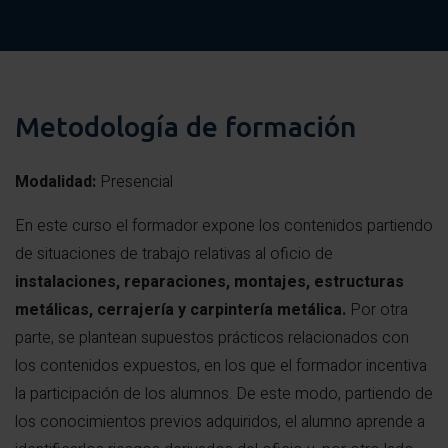
Medios de protección individual (colocación, usos y
obligaciones y mantenimiento).
Materiales y productos (etiquetado, fichas de datos
de seguridad, frases R y S,…).
Metodología de formación
Señalización.
Conexiones eléctricas o mecánicas
Modalidad:
Presencial
Mantenimiento y verificación, manual del fabricante,
En este curso el formador expone los contenidos partiendo
características de los principales elementos,
de situaciones de trabajo relativas al oficio de
dispositivos de seguridad, documentación y sistemas
instalaciones, reparaciones, montajes, estructuras
de elevación.
metálicas, cerrajería y carpintería metálica.
Por otra
parte, se plantean supuestos prácticos relacionados con
los contenidos expuestos, en los que el formador incentiva
la participación de los alumnos. De este modo, partiendo de
los conocimientos previos adquiridos, el alumno aprende a