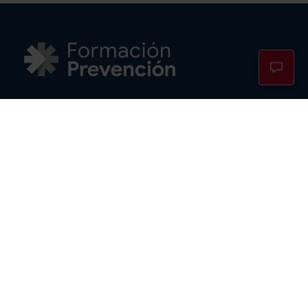
Cursos PRL
TPC Construcción
TPM Metal
Cursos TELCO
Cursos PRL en Madrid
Cursos PRL por horas
Contacto
FAQS