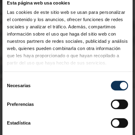
Esta página web usa cookies
Nº de horas:
20 horas
Nº
Las cookies de este sitio web se usan para personalizar
Certificación:
TPC Metal
Ce
el contenido y los anuncios, ofrecer funciones de redes
Modalidad:
Presencial
Mo
sociales y analizar el tráfico. Además, compartimos
información sobre el uso que haga del sitio web con
nuestros partners de redes sociales, publicidad y análisis
web, quienes pueden combinarla con otra información
que les haya proporcionado o que hayan recopilado a
partir del uso que haya hecho de sus servicios.
Selección
Necesarias
de
consentimiento
Preferencias
Estadística
TPC METAL
RECICLAJE TPC METAL