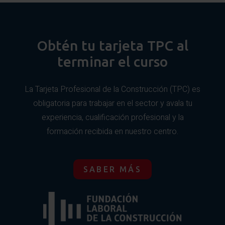
como otros más específicos relativos a instalaciones
y mantenimiento urbano, montaje y desmontaje de
Medios auxiliares (plataformas elevadoras, andamios,
andamios industriales y montaje de aislamiento
escaleras de mano, máquinas de tiro, de freno, de
industrial.
empalmar, poleas, gatos, carros de salida a
Obtén tu tarjeta TPC al
conductores, pértigas de verificación de ausencia de
terminar el curso
tensión).
Equipos de trabajo y herramientas: riesgos y medidas
La Tarjeta Profesional de la Construcción (TPC) es
preventivas.
obligatoria para trabajar en el sector y avala tu
experiencia, cualificación profesional y la
Trabajos en altura
formación recibida en nuestro centro.
Trabajos en proximidad eléctrica
Espacios confinados
SABER MÁS
Manipulación manual de cargas
Medios de protección colectiva (colocación, usos y
obligaciones y mantenimiento).