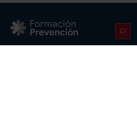
Cursos PRL
TPC Construcción
TPM Metal
Cursos TELCO
Cursos PRL en Madrid
Cursos PRL por horas
Contacto