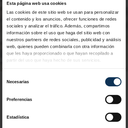
Esta página web usa cookies
Certificación:
TPC Construcción
Modalidad:
Presencial
Las cookies de este sitio web se usan para personalizar
el contenido y los anuncios, ofrecer funciones de redes
sociales y analizar el tráfico. Además, compartimos
información sobre el uso que haga del sitio web con
nuestros partners de redes sociales, publicidad y análisis
web, quienes pueden combinarla con otra información
que les haya proporcionado o que hayan recopilado a
partir del uso que haya hecho de sus servicios.
Selección
Necesarias
de
consentimiento
Preferencias
TPC CONSTRUCCIÓN
TPC METAL
Estadística
RECICLAJE TPC METAL
TPM METAL