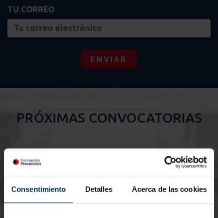
TU CORREO
ENVIAR
PRÓXIMAS CONVOCATORIAS
20/08/2026
Consentimiento
Detalles
Acerca de las cookies
Nº de horas:
6 horas