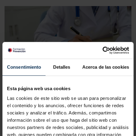
Consentimiento
Detalles
Acerca de las cookies
Este informe lo puede emitir el
médico de atención
Esta página web usa cookies
primaria, un especialista (como un psiquiatra o
cardiólogo) o el médico del trabajo
. El documento debe
Las cookies de este sitio web se usan para personalizar
el contenido y los anuncios, ofrecer funciones de redes
recoger el diagnóstico, los síntomas asociados y la relación
sociales y analizar el tráfico. Además, compartimos
directa entre la enfermedad y la exposición a turnos
información sobre el uso que haga del sitio web con
nocturnos
nuestros partners de redes sociales, publicidad y análisis
web, quienes pueden combinarla con otra información