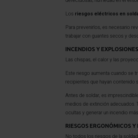
defectuosas, humedad en el entor
Los
riesgos eléctricos en sold
Para prevenirlos, es necesario re
trabajar con guantes secos y desc
INCENDIOS Y EXPLOSIONE
Las chispas, el calor y las proye
Este riesgo aumenta cuando se tra
recipientes que hayan contenido s
Antes de soldar, es imprescindible
medios de extinción adecuados. T
ocultas y generar un incendio más
RIESGOS ERGONÓMICOS Y
No todos los riesgos de la soldad