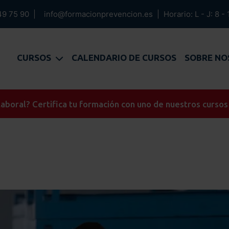
49 75 90
|
info@formacionprevencion.es
|
Horario: L - J: 8 - 
CURSOS
CALENDARIO DE CURSOS
SOBRE N
aboral? Certifica tu formación con uno de nuestros cursos