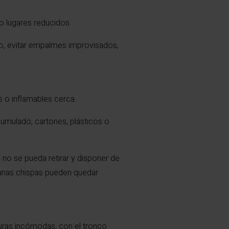
 lugares reducidos.
do, evitar empalmes improvisados,
s o inflamables cerca.
cumulado, cartones, plásticos o
e no se pueda retirar y disponer de
gunas chispas pueden quedar
turas incómodas, con el tronco