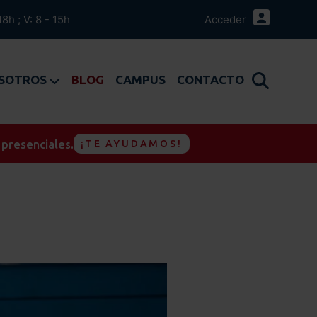
18h ; V: 8 - 15h
Acceder
OSOTROS
BLOG
CAMPUS
CONTACTO
 presenciales.
¡TE AYUDAMOS!