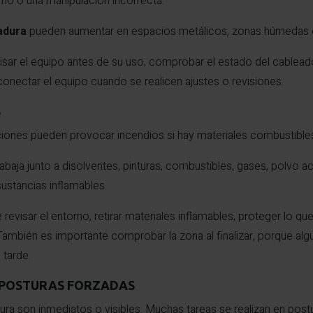
no o una manipulación incorrecta.
adura
pueden aumentar en espacios metálicos, zonas húmedas o
visar el equipo antes de su uso, comprobar el estado del cablea
onectar el equipo cuando se realicen ajustes o revisiones.
S
cciones pueden provocar incendios si hay materiales combustible
baja junto a disolventes, pinturas, combustibles, gases, polvo a
ustancias inflamables.
 revisar el entorno, retirar materiales inflamables, proteger lo qu
ambién es importante comprobar la zona al finalizar, porque al
 tarde.
 POSTURAS FORZADAS
ura son inmediatos o visibles. Muchas tareas se realizan en pos