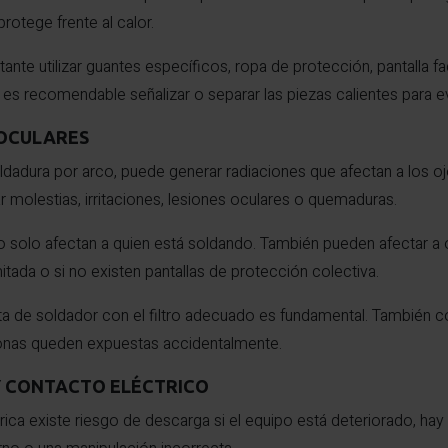
protege frente al calor.
tante utilizar guantes específicos, ropa de protección, pantalla f
 es recomendable señalizar o separar las piezas calientes para e
 OCULARES
dadura por arco, puede generar radiaciones que afectan a los ojo
molestias, irritaciones, lesiones oculares o quemaduras.
o solo afectan a quien está soldando. También pueden afectar a 
mitada o si no existen pantallas de protección colectiva.
eta de soldador con el filtro adecuado es fundamental. También 
rsonas queden expuestas accidentalmente.
Y CONTACTO ELÉCTRICO
trica existe riesgo de descarga si el equipo está deteriorado, h