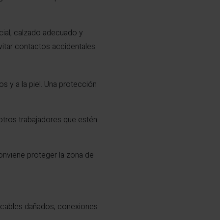
acial, calzado adecuado y
vitar contactos accidentales.
s y a la piel. Una protección
otros trabajadores que estén
conviene proteger la zona de
ay cables dañados, conexiones