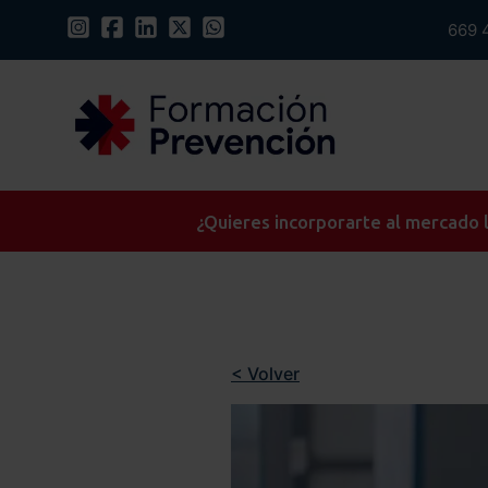
669 
¿Quieres incorporarte al mercado l
< Volver