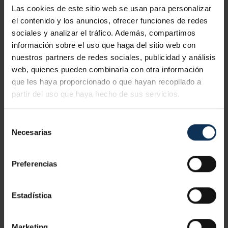
Las cookies de este sitio web se usan para personalizar
el contenido y los anuncios, ofrecer funciones de redes
sociales y analizar el tráfico. Además, compartimos
información sobre el uso que haga del sitio web con
nuestros partners de redes sociales, publicidad y análisis
web, quienes pueden combinarla con otra información
que les haya proporcionado o que hayan recopilado a
partir del uso que haya hecho de sus servicios.
Selección
Necesarias
de
consentimiento
PARA OBTENER LA TPC, EL CURSO DEBE SER
Preferencias
PRESENCIAL
No lo decimos nosotros, está reflejado en el
Convenio
Estadística
General del Sector de la Construcción
.
Marketing