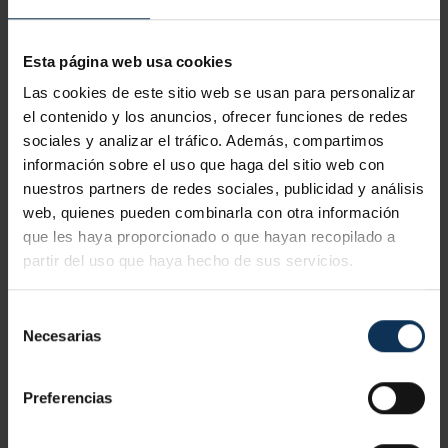
Con tejidos termosensibles que retienen calor, como
neopreno con forro interior o lana. Ayudan a relajar la
Esta página web usa cookies
musculatura y mejorar la circulación en la zona lumbar. Son
Las cookies de este sitio web se usan para personalizar
apropiadas para tareas que requieren
movilidad moderada
el contenido y los anuncios, ofrecer funciones de redes
y en entornos fríos
.
sociales y analizar el tráfico. Además, compartimos
información sobre el uso que haga del sitio web con
FAJAS REFORZADAS PARA TRABAJOS PESADOS
nuestros partners de redes sociales, publicidad y análisis
Diseñadas para
tareas exigentes
. Combinan materiales
web, quienes pueden combinarla con otra información
rígidos con sistemas de ajuste doble (velcro + correas)
que les haya proporcionado o que hayan recopilado a
para máxima sujeción. Son especialmente útiles en
partir del uso que haya hecho de sus servicios.
construcción, mudanzas y almacenes.
Selección
FAJAS PARA HOMBRE Y MUJER
Necesarias
de
Modelos anatómicamente adaptados a la fisionomía
consentimiento
femenina o masculina. Elegir una faja lumbar para mujer o
Preferencias
para hombre
mejora el ajuste, eficacia y comodidad
. Un