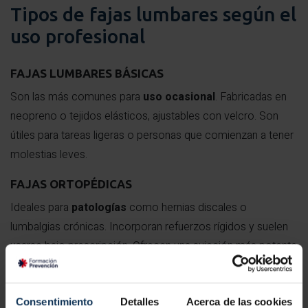
Tipos de fajas lumbares según el
uso profesional
FAJAS LUMBARES BÁSICAS
Son las más comunes para
uso ocasional
. Fabricadas en
neopreno o tejidos elásticos, ajustables con velcro. Son
útiles para tareas ligeras o personas que comienzan a tener
molestias leves.
FAJAS ORTOPÉDICAS
Ideales para
patologías
como hernias discales o
lumbalgias crónicas. Incorporan refuerzos rígidos y suelen
usarse bajo prescripción. Ofrecen una sujeción más potente
y controlada.
FAJAS TÉRMICAS
Consentimiento
Detalles
Acerca de las cookies