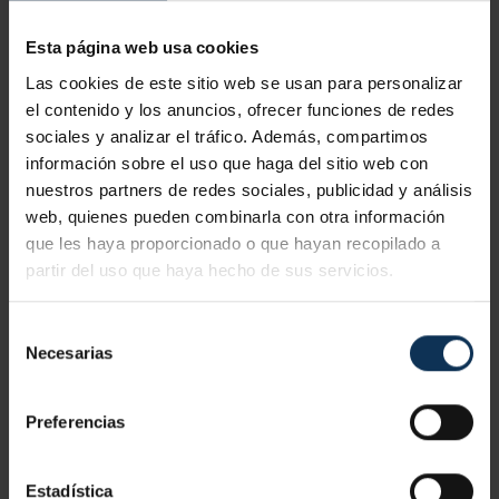
Tras esta comprobación, es fundamental que el equipo se
Esta página web usa cookies
bloquee y se señalice. De esta manera evitamos incidentes
Las cookies de este sitio web se usan para personalizar
adicionales propios de la falta de comunicación entre
el contenido y los anuncios, ofrecer funciones de redes
sociales y analizar el tráfico. Además, compartimos
trabajadores del equipo.
información sobre el uso que haga del sitio web con
4. USO DE EQUIPOS DE PROTECCIÓN INDIVIDUAL
nuestros partners de redes sociales, publicidad y análisis
(EPI)
web, quienes pueden combinarla con otra información
que les haya proporcionado o que hayan recopilado a
Los técnicos deben utilizar equipos de protección
partir del uso que haya hecho de sus servicios.
adecuados
, como guantes aislantes, gafas de seguridad,
cascos y ropa ignífuga. El uso de estos EPIs es crucial para
Selección
prevenir lesiones graves en caso de contacto accidental
Necesarias
de
con electricidad. En este sentido, es muy importante que el
consentimiento
empleador facilite a los trabajadores estos equipos de
Preferencias
trabajo.
5. HERRAMIENTAS AISLADAS Y EQUIPOS DE
Estadística