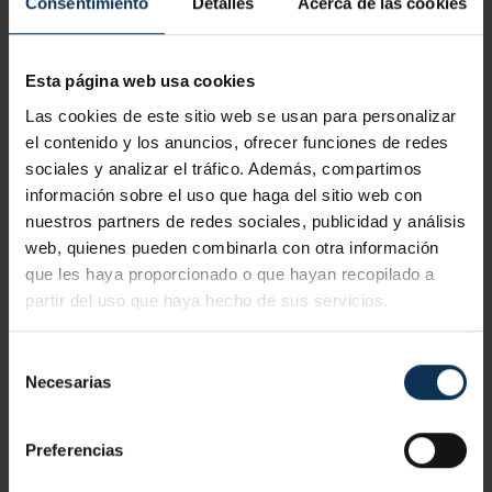
Existen
dos tipos de contacto eléctrico
de los que ya te
Consentimiento
Detalles
Acerca de las cookies
hemos hablado en nuestro blog anteriormente, directo e
indirecto.
Esta página web usa cookies
Lo más importante a la hora de trabajar con electricidad es
Las cookies de este sitio web se usan para personalizar
el conocimiento y la prudencia.
el contenido y los anuncios, ofrecer funciones de redes
sociales y analizar el tráfico. Además, compartimos
información sobre el uso que haga del sitio web con
nuestros partners de redes sociales, publicidad y análisis
web, quienes pueden combinarla con otra información
que les haya proporcionado o que hayan recopilado a
partir del uso que haya hecho de sus servicios.
Selección
Necesarias
de
consentimiento
Preferencias