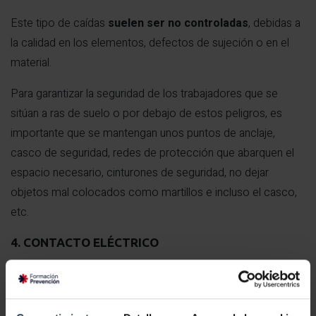
Este tipo de caídas
suelen ser no controladas
, debidas a
la calidad en los elementos, defectos de sujeción o en el
material.
Para garantizar la seguridad de los trabajadores que se
sitúan a ras de suelo o por debajo de estos peligros, es
importante que se mantengan unos puntos de anclaje,
casco de seguridad, redes de protección que abarquen el
espacio necesario, cinturones de seguridad, no dejar
objetos mal colocados como martillos e incluso el casco,
etc.
4. CONTACTO ELÉCTRICO
En algunas ocasiones, los trabajos eléctricos se producen
en altura, como por ejemplo, la manipulación de postes.