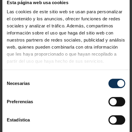
Para lograr este principio de la acción preventiva es
Esta página web usa cookies
esencial desarrollar un enfoque integral que abarque la
Las cookies de este sitio web se usan para personalizar
tecnología, la estructura organizativa, el entorno laboral, las
el contenido y los anuncios, ofrecer funciones de redes
sociales y analizar el tráfico. Además, compartimos
dinámicas sociales y el impacto de los factores
información sobre el uso que haga del sitio web con
ambientales en el trabajo.
nuestros partners de redes sociales, publicidad y análisis
web, quienes pueden combinarla con otra información
La
planificación efectiva de la prevención
requiere una
que les haya proporcionado o que hayan recopilado a
comprensión profunda de nuestra situación actual para
partir del uso que haya hecho de sus servicios.
poder visualizar y trabajar hacia el futuro deseado.
Selección
Necesarias
de
8. ADOPTAR MEDIDAS QUE ANTEPONGAN LA
consentimiento
PROTECCIÓN COLECTIVA A LA INDIVIDUAL
Preferencias
Implementar las acciones adecuadas es esencial,
promoviendo así la seguridad en general y minimizando la
Estadística
dependencia de
equipos de protección personal
.