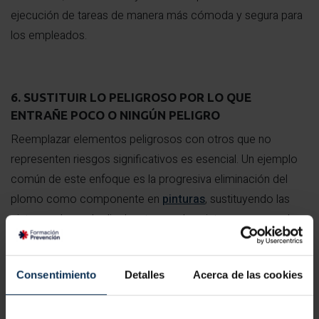
ejecución de tareas de manera más cómoda y segura para
los empleados.
6. SUSTITUIR LO PELIGROSO POR LO QUE
ENTRAÑE POCO O NINGÚN PELIGRO
Reemplazar elementos peligrosos con otros que no
representen riesgos significativos es esencial. Un ejemplo
común de este enfoque es la progresiva eliminación del
plomo como componente en
pinturas
, sustituyendo las
pinturas a base de disolventes por las pinturas acuosas, lo
que reduce notablemente los peligros asociados.
Consentimiento
Detalles
Acerca de las cookies
7. PLANIFICAR LA PREVENCIÓN