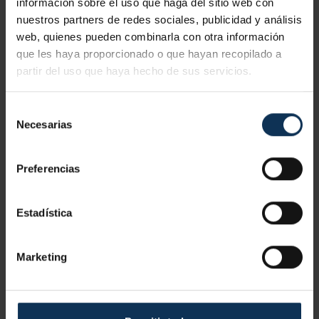
información sobre el uso que haga del sitio web con
nuestros partners de redes sociales, publicidad y análisis
ACCESO AL EMPLEO Y CONFIDENCIALIDAD MÉDICA
web, quienes pueden combinarla con otra información
El trabajador
no está obligado a revelar su diagnóstico a
que les haya proporcionado o que hayan recopilado a
la empresa
, salvo cuando la información sea relevante para
partir del uso que haya hecho de sus servicios.
la seguridad laboral. En ese caso, la comunicación debe
Selección
realizarse al servicio de prevención y no directamente al
Necesarias
de
empleador, garantizando la confidencialidad médica.
consentimiento
Preferencias
Estadística
Marketing