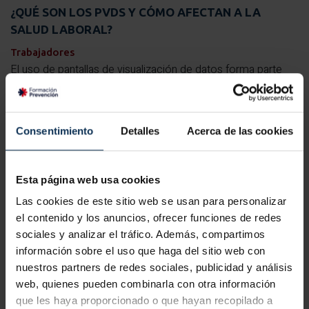
¿QUÉ SON LOS PVDS Y CÓMO AFECTAN A LA
SALUD LABORAL?
Trabajadores
El uso de pantallas de visualización de datos forma parte
del día a día en numerosos puestos de trabajo. Oficinas,
centros administrativos, puestos técnicos, atención al
público o control de procesos utilizan de manera habitual
Consentimiento
Detalles
Acerca de las cookies
ordenadores y dispositivos con...
LEER MÁS
Esta página web usa cookies
Las cookies de este sitio web se usan para personalizar
el contenido y los anuncios, ofrecer funciones de redes
sociales y analizar el tráfico. Además, compartimos
información sobre el uso que haga del sitio web con
nuestros partners de redes sociales, publicidad y análisis
web, quienes pueden combinarla con otra información
que les haya proporcionado o que hayan recopilado a