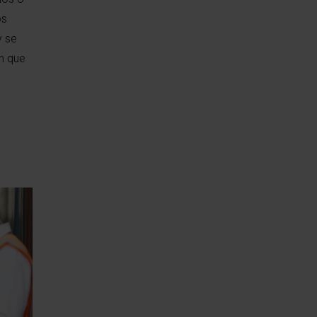
os
y se
en que