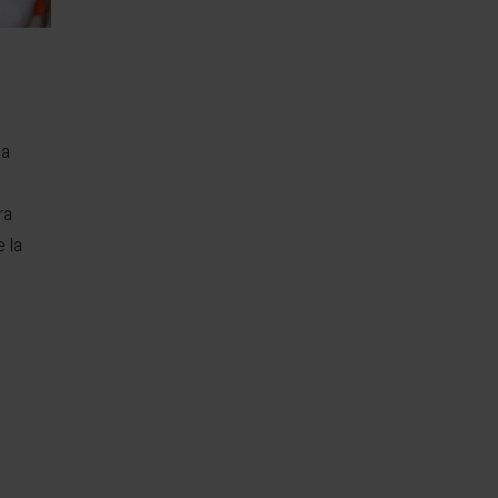
la
ra
 la