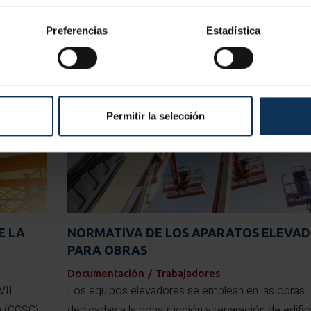
Preferencias
Estadística
Permitir la selección
E LA
NORMATIVA DE LOS APARATOS ELEVA
PARA OBRAS
Documentación
/
Trabajadores
VII
Los equipos elevadores se emplean en las obras
n (CGSC),
dedicadas a la construcción y reparación de edific