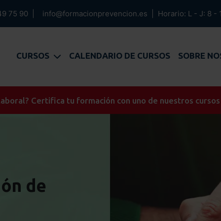
49 75 90
|
info@formacionprevencion.es
|
Horario: L - J: 8 - 
CURSOS
CALENDARIO DE CURSOS
SOBRE N
aboral? Certifica tu formación con uno de nuestros cursos
ión de