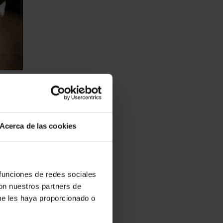
a
Acerca de las cookies
tal, o
entro
 funciones de redes sociales
con nuestros partners de
ue les haya proporcionado o