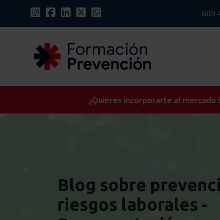
669 
¿Quieres incorporarte al mercado l
Blog sobre prevenc
riesgos laborales -