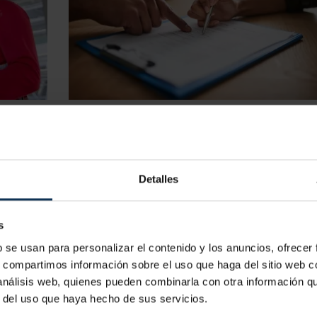
BRAS:
GUÍA COMPLETA PARA OBTENER LA
TARJETA PROFESIONAL DEL METAL
Trabajadores
/
Documentación
cumento
Nosotros más que nadie somos conscientes de l
Detalles
os
importancia de las certificaciones y documentos
vigente
oficiales como lo son la Tarjeta Profesional del Me
s
la Tarjeta Profesional de la Construcción. Como c
b se usan para personalizar el contenido y los anuncios, ofrecer
homologado por la Fundación Laboral de la
s, compartimos información sobre el uso que haga del sitio web 
Construcción y por la ...
 análisis web, quienes pueden combinarla con otra información q
r del uso que haya hecho de sus servicios.
LEER MÁS